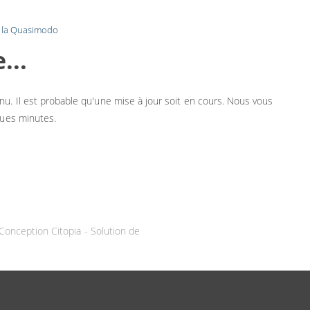
e la Quasimodo
...
u. Il est probable qu'une mise à jour soit en cours. Nous vous
ques minutes.
Conception Citopia
-
Solution de