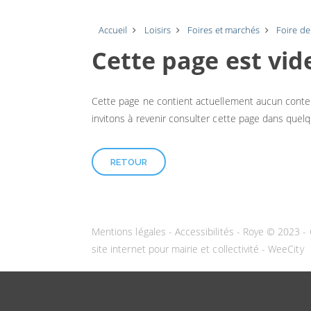
Accueil
Loisirs
Foires et marchés
Foire d
Cette page est vide
Cette page ne contient actuellement aucun conten
invitons à revenir consulter cette page dans quel
RETOUR
Mentions légales
-
Accessibilités
- Roye © 2023 -
site internet pour mairie et collectivité - WeeCity