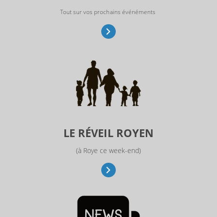
Tout sur vos prochains événéments
LE RÉVEIL ROYEN
(à Roye ce week-end)