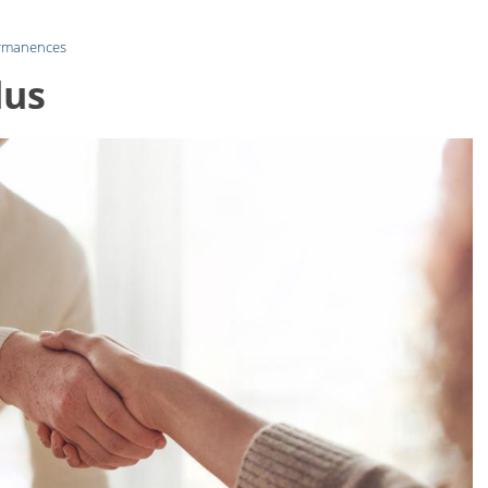
rmanences
lus