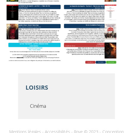
LOISIRS
Cinéma
Mentions légales
-
Accessibilités
- Roye © 2023 -
Conception