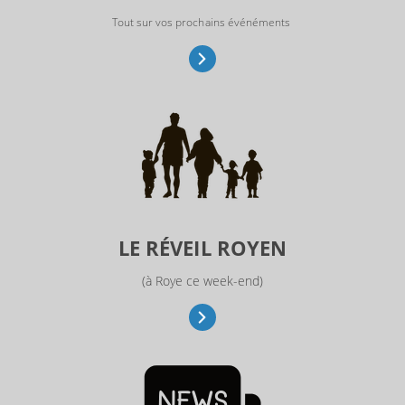
Tout sur vos prochains événéments
LE RÉVEIL ROYEN
(à Roye ce week-end)