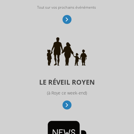
Tout sur vos prochains événéments
LE RÉVEIL ROYEN
(à Roye ce week-end)