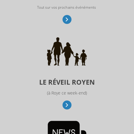
Tout sur vos prochains événéments
LE RÉVEIL ROYEN
(à Roye ce week-end)