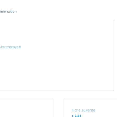
limentation
vincentroye#
Fiche suivante
Lidl