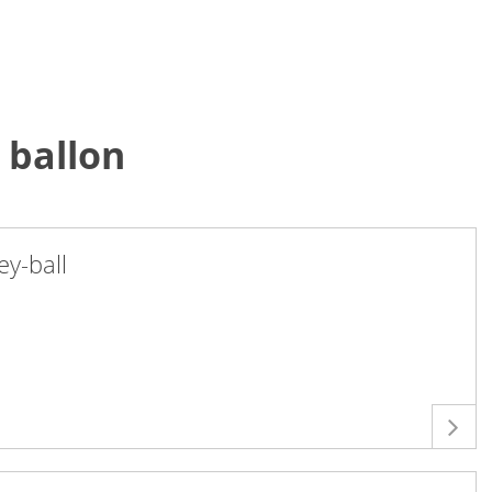
t ballon
ey-ball