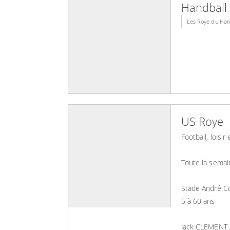
Handball
Les Roye du Ha
US Roye
Football, loisir
Toute la semain
Stade André C
5 à 60 ans
Jack CLEMENT /