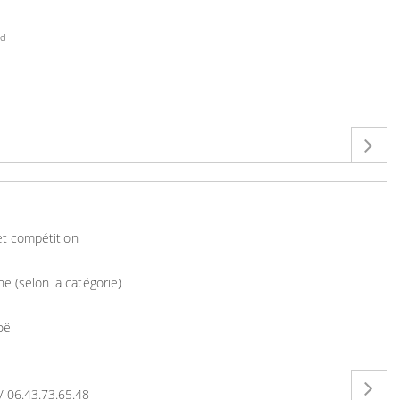
nd
 et compétition
e (selon la catégorie)
oël
 06.43.73.65.48