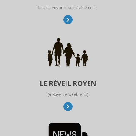
Tout sur vos prochains événéments
LE RÉVEIL ROYEN
(à Roye ce week-end)